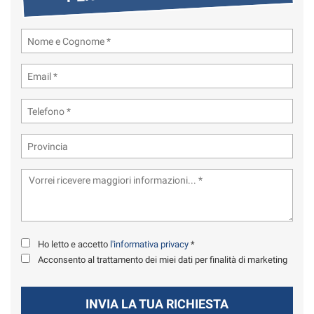
tta
ti
mpre
Cookie necessari
ilitato
Cookie delle preferenze
Cookie per il miglioramento dell'esperienza utente
Cookie analitici
Cookie di marketing
Ho letto e accetto
l'informativa privacy
*
Leggi
Acconsento al trattamento dei miei dati per finalità di marketing
la
cookie
policy
INVIA LA TUA RICHIESTA