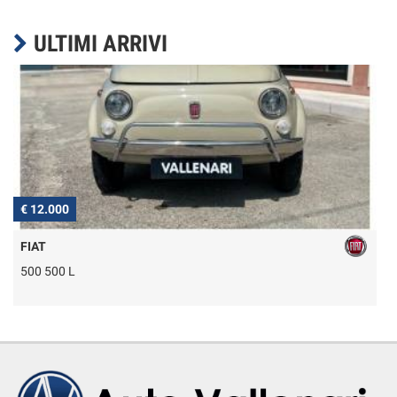
ULTIMI ARRIVI
€ 12.000
€
FIAT
500 500 L
Q