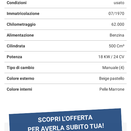
Condizioni
usato
questi
strumenti
Immatricolazione
07/1970
di
tracciamento
Chilometraggio
62.000
si
rimanda
Alimentazione
Benzina
alla
Cilindrata
500 Cm³
cookie
policy.
Potenza
18 KW / 24 CV
Puoi
rivedere
Tipo di cambio
Manuale (4)
e
modificare
Colore esterno
Beige pastello
le
tue
Colore interni
Pelle Marrone
scelte
in
qualsiasi
momento.
SCOPRI L'OFFERTA
PER AVERLA SUBITO TUA!