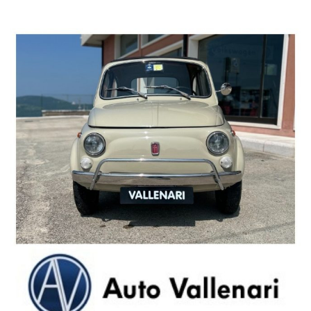
AUTO VALLENARI AUTO & SERVICE DAL 1962
AUTO NUOVE, USATE E KM0 DI TUTTE LE MARCHE
SERVIZI FINANZIARI E PRODOTTI ASSICURATIVI
OFFICINA, CARROZZERIA, GOMME, SOCCORSO STRADALE
NON SI RISPONDE DI EVENTUALI ERRORI DELL'ANNUNCIO