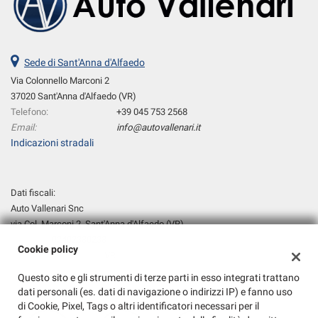
Sede di Sant'Anna d'Alfaedo
Via Colonnello Marconi 2
37020 Sant'Anna d'Alfaedo (VR)
Telefono:
+39 045 753 2568
Email:
info@autovallenari.it
Indicazioni stradali
Dati fiscali:
Auto Vallenari Snc
via Col. Marconi 2, Sant'Anna d'Alfaedo (VR)
C.F/P.IVA:
02402380238
Cookie policy
Registro delle imprese:
VR
Questo sito e gli strumenti di terze parti in esso integrati trattano
dati personali (es. dati di navigazione o indirizzi IP) e fanno uso
di Cookie, Pixel, Tags o altri identificatori necessari per il